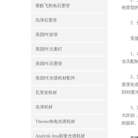
赛默飞热电石墨管
他类型
岛津石墨管
3、使用
美国PE矩管
安捷伦
美国PE元素灯
1、在
当天配
美国PE石墨管
2、流
美国PE光谱耗材配件
度变化
到对缓
瓦里安耗材
岛津耗材
3、流
大区别
Thermo热电光谱耗材
的损坏
Analytik Jena耶拿光谱耗材