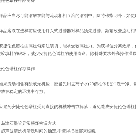
捷伦色谱柱
样品制备
品应当尽可能溶解在能与流动相相互溶的溶剂中。除特殊指明外，如使
品溶液在进样前应使用针头式过滤器对样品预先过滤。频繁改变流动相
捷伦色谱柱由高压匀浆法装填，能承受较高压力。为获得佳分离效果，使用
硅胶填料的破坏，减少安捷伦色谱柱的使用寿命。除特殊要求外高操作温度
色谱柱保存操作
果流动相含有酸或无机盐，应当先用去离子水(20倍柱体积)冲洗干净。然
并放在稳定的环境中存放。
避免安捷伦色谱柱受到直接的机械冲击或摔落，避免造成安捷伦色谱柱
：
岛津石墨管异常损坏捡漏方式
：
超声波清洗机清洗时间的确定,不懂得把控都来瞧瞧