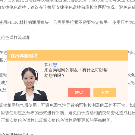
的安捷伦色谱柱，建议在连接新安捷伦色谱柱前应检查匹配情况，避免造
PEEK 材料的通用接头，只需用手拧紧不需要特定扳手，使用压力为5000
色谱柱流动相
进行样品检测前，至少使用20倍柱体积流动相使安捷伦色谱柱充分平衡
制以保持新鲜避免细菌产生。
欢迎您！
来自局域网的朋友！有什么可以帮
动相使用前需用微孔滤膜过滤,消除流动相中颗粒对色谱系统和安捷伦色
助您的吗？
造成产生新的沉淀。不应使用纯水作为流动相冲洗C18安捷伦色谱柱，以免
冲盐清洗的作用。还可以使安捷伦色谱柱更容易平衡)。
动相需脱气后使用，可避免因气泡导致的泵和检测器的工作不正常。如
，应该使用过度分布的形式进行平衡。避免由于流动相的突然变化造成柱
。正相安捷伦色谱柱比反相安捷伦色谱柱需要更长的平衡时间。