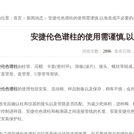
的位置：
首页
>
新闻动态
> 安捷伦色谱柱的使用需谨慎,以免造成不必要的
安捷伦色谱柱的使用需谨慎,
浏览次数：
2896
发布日期
捷伦色谱柱
由柱管、压帽、卡套(密封环)、筛板(滤片)、接头、螺丝等组
有直管形、盘管形、U形管等形状。
捷伦色谱柱
的使用包括安装、流动相、样品制备以及保存，稍有不慎，会
先应确认柱和仪器的接头以及管路是否匹配。为减少死体积，进样阀、
时控制进样器、安捷伦色谱柱和检测器之间连接管线的长度。安装安捷伦
议安装保护柱。
了使安捷伦色谱柱与仪器系统达佳的连接效果，应尽量使用与安捷伦色