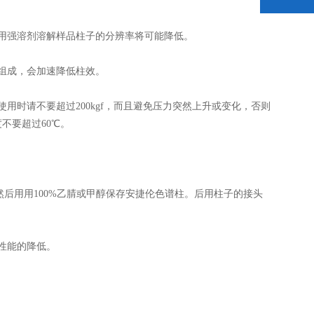
用强溶剂溶解样品柱子的分辨率将可能降低。
组成，会加速降低柱效。
时请不要超过200kgf，而且避免压力突然上升或变化，否则
不要超过60℃。
后用用100%乙腈或甲醇保存安捷伦色谱柱。后用柱子的接头
性能的降低。