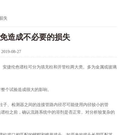
损失
以免造成不必要的损失
：
2019-08-27
成。安捷伦色谱柱可分为填充柱和开管柱两大类。多为金属或玻璃
对整个试验造成很大的影响。
柱子、检测器之间的连接管路内径尽可能使用内径较小的管
色谱柱之前，确认流路系统中的溶剂是否正常。对分析较复杂的
谱柱接口相匹配的螺帽和锥形接头，如原来的接头长期匹配其