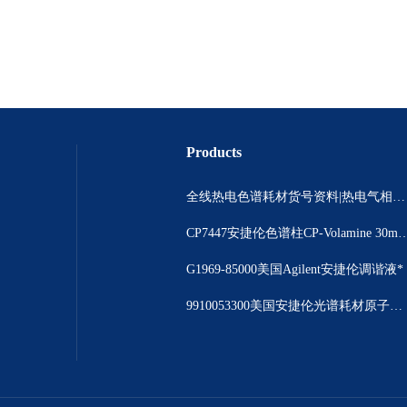
Products
全线热电色谱耗材货号资料|热电气相色谱耗材货号|热电气相色谱耗材货号总代理
CP7447安捷伦色谱柱CP-Volamine 3
G1969-85000美国Agilent安捷伦调谐液*
9910053300美国安捷伦光谱耗材原子吸收光谱仪撞击球现货