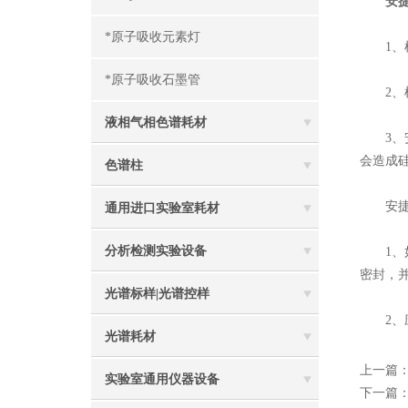
安
*原子吸收元素灯
1、样
*原子吸收石墨管
2、样
液相气相色谱耗材
3、安
会造成
色谱柱
安捷伦
通用进口实验室耗材
分析检测实验设备
1、如
密封，
光谱标样|光谱控样
2、应
光谱耗材
上一篇
实验室通用仪器设备
下一篇