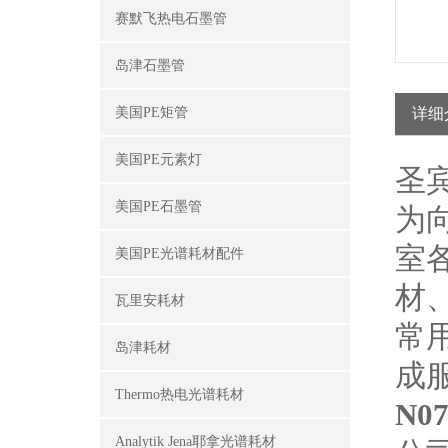
赛默飞热电石墨管
岛津石墨管
美国PE矩管
详细
美国PE元素灯
圣
美国PE石墨管
为
室
美国PE光谱耗材配件
材
瓦里安耗材
常
岛津耗材
成
Thermo热电光谱耗材
N0
Analytik Jena耶拿光谱耗材