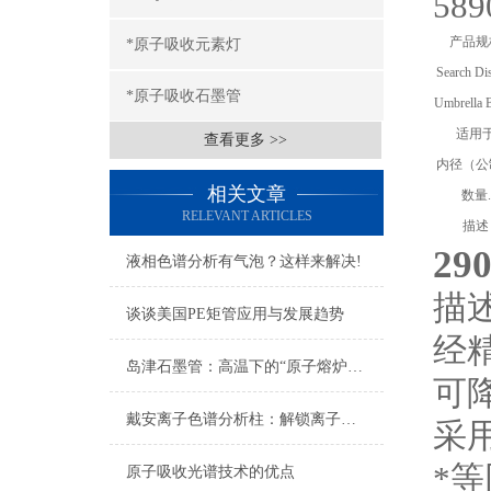
58
产品规
*原子吸收元素灯
Search Di
*原子吸收石墨管
Umbrella 
适用
查看更多 >>
内径（公
相关文章
数量.
RELEVANT ARTICLES
描述
29
液相色谱分析有气泡？这样来解决!
描
谈谈美国PE矩管应用与发展趋势
经
岛津石墨管：高温下的“原子熔炉”，痕量分析的基石
可
戴安离子色谱分析柱：解锁离子分析的奥秘之门
采
*等
原子吸收光谱技术的优点