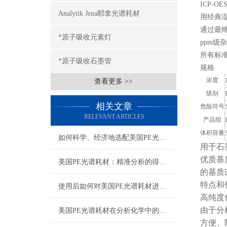
ICP-O
Analytik Jena耶拿光谱耗材
用经典
通过最终
*原子吸收元素灯
ppm级
所有标准均
*原子吸收石墨管
规格
浓度
查看更多 >>
级别
相关文章
危险符号
RELEVANT ARTICLES
产品组
体积容量
如何科学、经济地选配美国PE光谱耗材？
用于石
优质基
美国PE光谱耗材：精准分析的得力助手
的基质
特点和
使用后如何对美国PE光谱耗材进行正确的清洁和保养？
高纯度
由于分
美国PE光谱耗材在分析化学中的多样化应用与技术进展
方便、