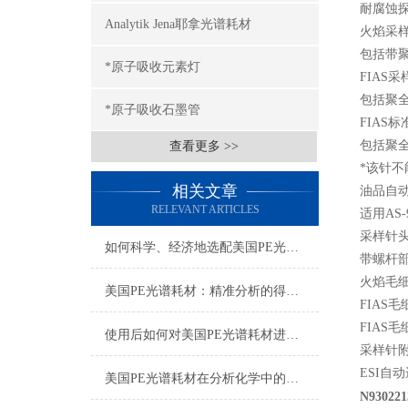
耐腐蚀探
Analytik Jena耶拿光谱耗材
火焰采样针套
包括带聚全
*原子吸收元素灯
FIAS采样
包括聚全氟
*原子吸收石墨管
FIAS标准
包括聚全氟
查看更多 >>
*该针不
相关文章
油品自
RELEVANT ARTICLES
适用AS
采样针
如何科学、经济地选配美国PE光谱耗材？
带螺杆部
火焰毛细管组
美国PE光谱耗材：精准分析的得力助手
FIAS毛细
FIAS毛细
使用后如何对美国PE光谱耗材进行正确的清洁和保养？
采样针附件
ESI自
美国PE光谱耗材在分析化学中的多样化应用与技术进展
N9302