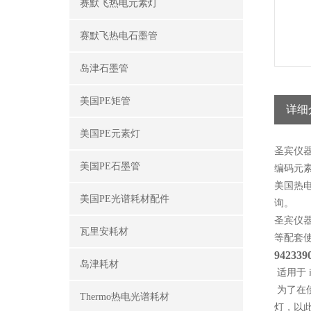
赛默飞热电元素灯
赛默飞热电石墨管
岛津石墨管
美国PE矩管
详细
美国PE元素灯
圣宾仪
美国PE石墨管
编码元
美国热
美国PE光谱耗材配件
询。
圣宾仪
瓦里安耗材
等配套
942339
岛津耗材
适用于 
为了在使
Thermo热电光谱耗材
灯，以