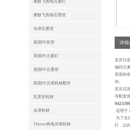
赛默飞热电元素灯
赛默飞热电石墨管
岛津石墨管
美国PE矩管
详细
美国PE元素灯
圣宾仪
编码元
美国PE石墨管
美国热
询。
美国PE光谱耗材配件
圣宾仪
等配套
瓦里安耗材
942339
岛津耗材
适用于 
为了在使
Thermo热电光谱耗材
灯，以