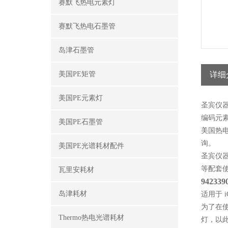
赛默飞热电元素灯
赛默飞热电石墨管
岛津石墨管
美国PE矩管
详细
美国PE元素灯
圣宾仪
编码元
美国PE石墨管
美国热
询。
美国PE光谱耗材配件
圣宾仪
等配套
瓦里安耗材
942339
岛津耗材
适用于 
为了在使
Thermo热电光谱耗材
灯，以