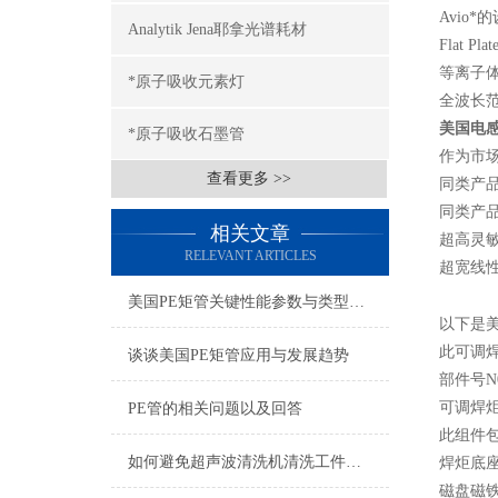
Avio
Analytik Jena耶拿光谱耗材
Flat
等离子
*原子吸收元素灯
全波长
美国电
*原子吸收石墨管
作为市场
查看更多 >>
同类产品
同类产
相关文章
超高灵
RELEVANT ARTICLES
超宽线
美国PE矩管关键性能参数与类型选择
以下是
此可调焊
谈谈美国PE矩管应用与发展趋势
部件号N0
可调焊炬
PE管的相关问题以及回答
此组件
如何避免超声波清洗机清洗工件受损？
焊炬底座
磁盘磁铁，