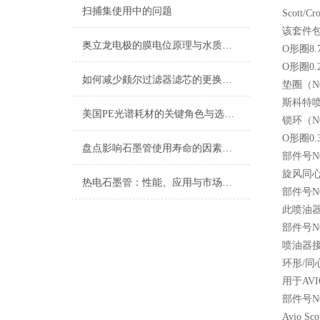
扫捕集使用中的问题
Scott/
该套件
奥立龙电极的膜电位原理与水质及生化分析应用
O形圈8.7
O形圈0.2
如何减少颇尔过滤器滤芯的更换周期？
垫圈（N0
斯科特喷
美国PE光谱耗材的关键角色与选择指南
锁环（N0
O形圈0.
盘点影响石墨管使用寿命的因素有哪些?
部件号N0
旋风同
热电石墨管：性能、应用与市场前景
部件号N0
此喷油器
部件号N0
喷油器接
环形/同
用于AVI
部件号N0
Avio 