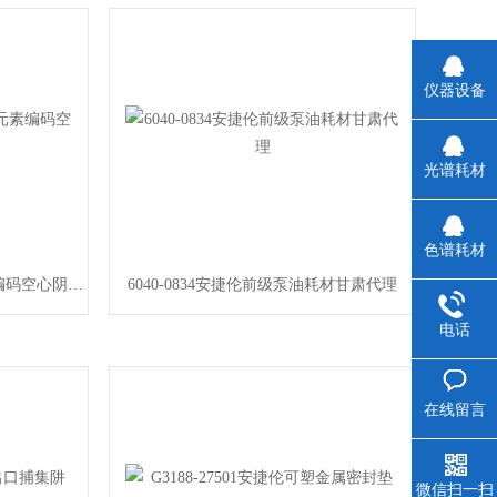
仪器设备
光谱耗材
色谱耗材
5610106800安捷伦锌-锌单元素编码空心阴极灯耗材代理
6040-0834安捷伦前级泵油耗材甘肃代理
电话
在线留言
微信扫一扫