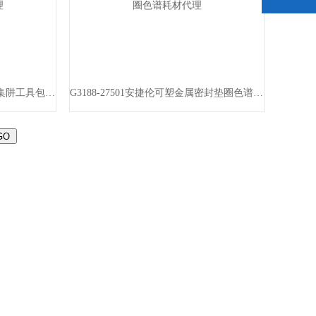
G1544-60610安捷伦分流出口捕集阱工具包色谱耗材代理
G3188-27501安捷伦可塑金属密封垫圈色谱耗材代理