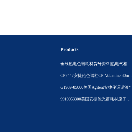
Products
全线热电色谱耗材货号资料|热电气相色谱耗材货号|热电气相色谱耗材货号总代理
CP7447安捷伦色谱柱CP-Volamine 3
G1969-85000美国Agilent安捷伦调谐液*
9910053300美国安捷伦光谱耗材原子吸收光谱仪撞击球现货